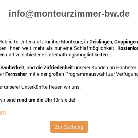
info@monteurzimmer-bw.de
blierte Unterkunft für ihre Monteure, in
Geislingen
,
Göppinge
eten Ihnen weit mehr als nur eine Schlafmöglichkeit.
Kostenlo
hen
und verschiedene Unterhaltungsmöglichkeiten.
t
Sauberkeit
, und die
Zufriedenheit
unserer Kunden an Höchster s
wir
Fernseher
mit einer großen Programmauswahl zur Verfügung
r unserer Unterkünfte freuen wir uns.
wir sind
rund um die Uhr
für sie da!
-BW
Zur Buchung