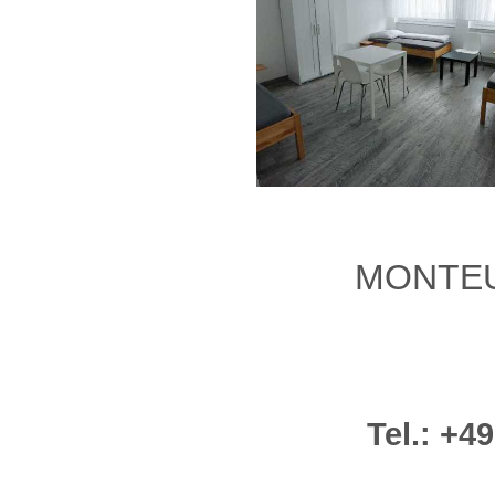
MONTE
​Tel.: +